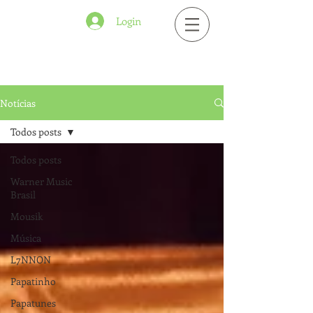
Login
Notícias
Todos posts
Todos posts
Warner Music
Brasil
Mousik
Música
L7NNON
Papatinho
Papatunes