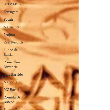
HITMAKER
Ferrugem
Pocah
Maria Rita
Projota
Real Records
Filhos da
Bahia
Cone Crew
Diretoria
Jade Baraldo
Marvvila
MC Hariel
Comida Di
Buteco
Rainer Cadete