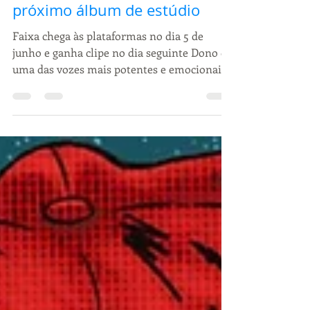
3 de jul. de 2025
2 min de leitura
Ferrugem lança “Apagar”, novo
single que antecipa seu
próximo álbum de estúdio
Faixa chega às plataformas no dia 5 de
junho e ganha clipe no dia seguinte Dono de
uma das vozes mais potentes e emocionais
do samba e...