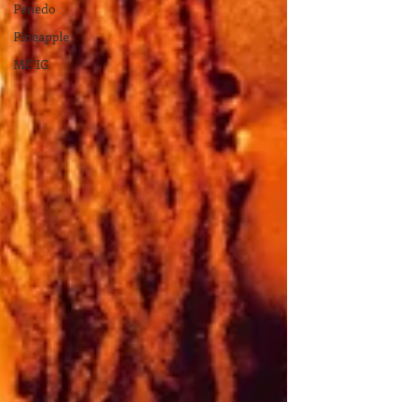
Penedo
Pineapple
MC IG