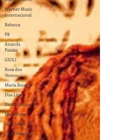
Warner Music
Internacional
Rebecca
PK
Ananda
Paixão
GIOLI
Rosa dos
Ventos
Maria Becerra
Dua Lipa
David Guetta
MainStreet
João Lucas
Carol Biazin