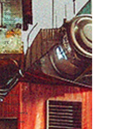
Cadete
Warner
Music
Internacional
Rebecca
PK
Ananda
Paixão
GIOLI
Rosa dos
Ventos
Maria
Becerra
Dua Lipa
David Guetta
MainStreet