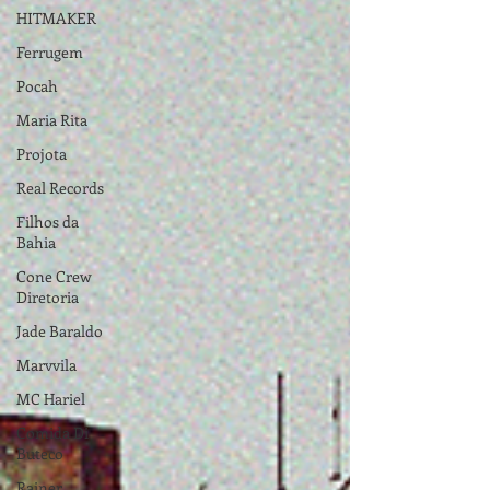
HITMAKER
Ferrugem
Pocah
Maria Rita
Projota
Real Records
Filhos da
Bahia
Cone Crew
Diretoria
Jade Baraldo
Marvvila
MC Hariel
Comida Di
Buteco
Rainer