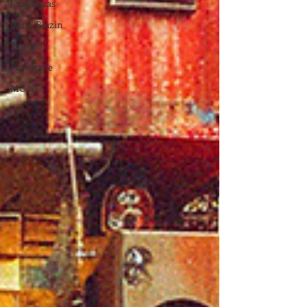
João Lucas
Carol Biazin
Penedo
Pineapple
MC IG