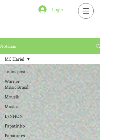
Login
Notícias
MC Hariel
Todos posts
Warner
Music Brasil
Mousik
Música
L7NNON
Papatinho
Papatunes