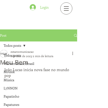
Login
Post
Todos posts
estarcomunicacao
Todos posts
1 de dez. de 2023
2 min de leitura
Meu Bem
Warner Music Brasil
João Lucas inicia nova fase no mundo 
Mousik
pop
Música
L7NNON
Papatinho
Papatunes