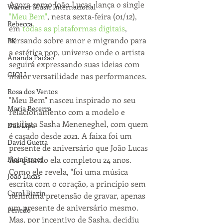
Agora como João Lucas, lança o single 
Warner Music Internacional
"Meu Bem"
, nesta sexta-feira (01/12), 
Rebecca
em 
todas as plataformas digitais
, 
versando sobre amor e migrando para 
PK
a estética pop, universo onde o artista 
Ananda Paixão
seguirá expressando suas ideias com 
GIOLI
maior versatilidade nas performances.
Rosa dos Ventos
"Meu Bem" nasceu inspirado no seu 
Maria Becerra
relacionamento com a modelo e 
estilista Sasha Meneneghel, com quem 
Dua Lipa
é casado desde 2021. A faixa foi um 
David Guetta
presente de aniversário que João Lucas 
fez quando ela completou 24 anos. 
MainStreet
Como ele revela, "foi uma música 
João Lucas
escrita com o coração, a princípio sem 
Carol Biazin
nenhuma pretensão de gravar, apenas 
um presente de aniversário mesmo. 
Penedo
Mas, por incentivo de Sasha, decidiu 