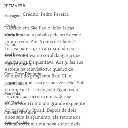
HITMAKER
Crédito: Pedro Pereira
Ferrugem
Pocah
Nascido em São Paulo, João Lucas 
demonstrou a paixão pela arte desde 
Maria Rita
muito cedo. Aos 6 anos de idade já 
Projota
tocava bateria, era apaixonado por 
Real Records
circo e cantava no coral da igreja que 
sua família frequentava. Aos 9, fez sua 
Filhos da Bahia
estreia na televisão no quadro de 
Cone Crew Diretoria
calouros do programa Raul Gil e 
percebeu que essa era sua vocação. Sob 
Jade Baraldo
o nome artístico de João Figueiredo, 
Marvvila
iniciou sua carreira em 2018 e se 
estabeleceu como um grande expoente 
MC Hariel
do gospel no Brasil. Depois de dois 
Comida Di Buteco
anos sem lançamento, ele retoma os 
Rainer Cadete
trabalhos com uma nova sonoridade. 