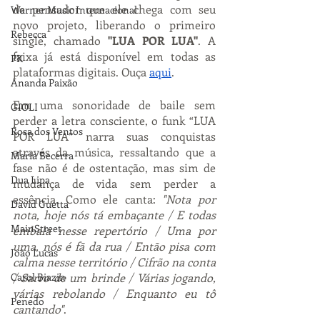
de pensador que ele chega com seu 
Warner Music Internacional
novo projeto, liberando o primeiro 
Rebecca
single, chamado 
"LUA POR LUA"
. A 
faixa já está disponível em todas as 
PK
plataformas digitais. Ouça 
aqui
. 
Ananda Paixão
Em uma sonoridade de baile sem 
GIOLI
perder a letra consciente, o funk “LUA 
Rosa dos Ventos
POR LUA” narra suas conquistas 
através da música, ressaltando que a 
Maria Becerra
fase não é de ostentação, mas sim de 
Dua Lipa
mudança de vida sem perder a 
essência. Como ele canta: 
"Nota por 
David Guetta
nota, hoje nós tá embaçante / E todas 
MainStreet
embala nesse repertório / Uma por 
uma, nós é fã da rua / Então pisa com 
João Lucas
calma nesse território / Cifrão na conta 
Carol Biazin
/ Sarro de um brinde / Várias jogando, 
várias rebolando / Enquanto eu tô 
Penedo
cantando"
.