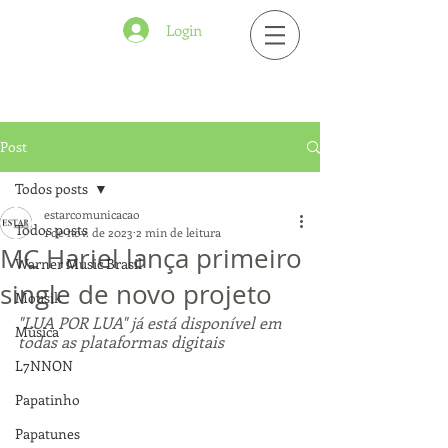
Login
Post
Todos posts
estarcomunicacao
Todos posts
1 de nov. de 2023
2 min de leitura
MC Hariel lança primeiro
Warner Music Brasil
single de novo projeto
Mousik
"LUA POR LUA" já está disponível em 
Música
todas as plataformas digitais
L7NNON
Papatinho
Papatunes