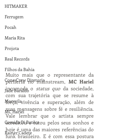
HITMAKER
Ferrugem
Pocah
Maria Rita
Projota
Real Records
Filhos da Bahia
Muito mais que o representante da 
Cone Crew Diretoria
periferia no mainstream, 
MC Hariel
incomoda o 
status quo
 da sociedade, 
Jade Baraldo
com sua trajetória que se resume à 
Marvvila
força, vivência e superação, além de 
suas mensagens sobre fé e resiliência. 
MC Hariel
Vale lembrar que o artista sempre 
Comida Di Buteco
acreditou e lutou pelos seus sonhos e 
hoje é uma das maiores referências do 
Rainer Cadete
funk brasileiro. E é com essa postura 