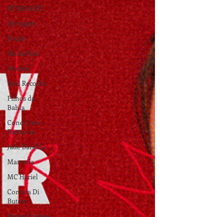
HITMAKER
Ferrugem
Pocah
Maria Rita
Projota
Real Records
Filhos da
Bahia
Cone Crew
Diretoria
Jade Baraldo
Marvvila
MC Hariel
Comida Di
Buteco
Rainer Cadete