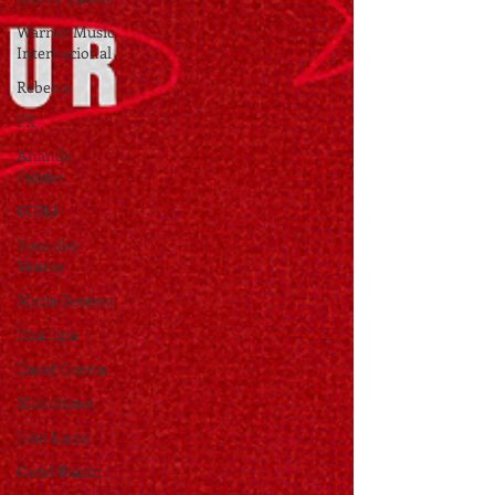
Warner Music
Internacional
Rebecca
PK
Ananda
Paixão
GIOLI
Rosa dos
Ventos
Maria Becerra
Dua Lipa
David Guetta
MainStreet
João Lucas
Carol Biazin