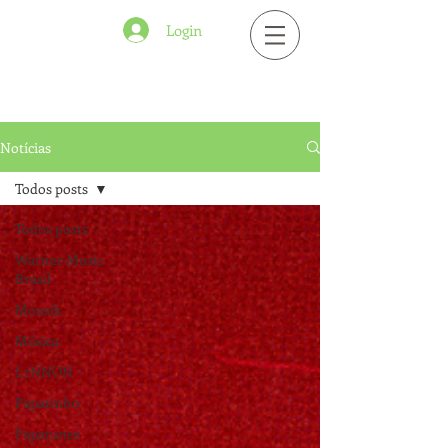
Login
Notícias
Todos posts
Todos posts
Warner Music
Brasil
Mousik
Música
L7NNON
Papatinho
Papatunes