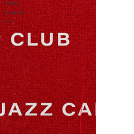
Penedo
Pineapple
MC IG