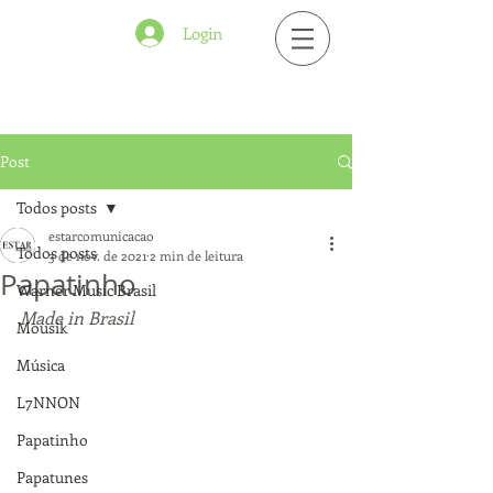
Login
Post
Todos posts
estarcomunicacao
Todos posts
3 de nov. de 2021
2 min de leitura
Papatinho
Warner Music Brasil
Made in Brasil
Mousik
Música
L7NNON
Papatinho
Papatunes