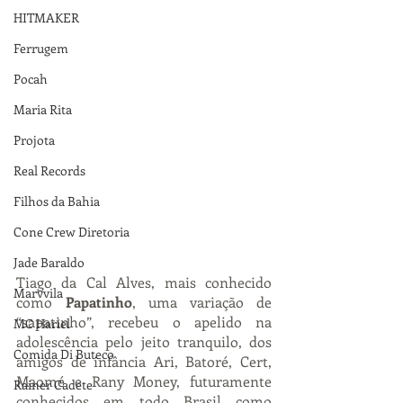
HITMAKER
Ferrugem
Pocah
Maria Rita
Projota
Real Records
Filhos da Bahia
Cone Crew Diretoria
Jade Baraldo
Tiago da Cal Alves, mais conhecido 
Marvvila
como 
Papatinho
, uma variação de 
“sapatinho”, recebeu o apelido na 
MC Hariel
adolescência pelo jeito tranquilo, dos 
Comida Di Buteco
amigos de infância Ari, Batoré, Cert, 
Maomé e Rany Money, futuramente 
Rainer Cadete
conhecidos em todo Brasil como 