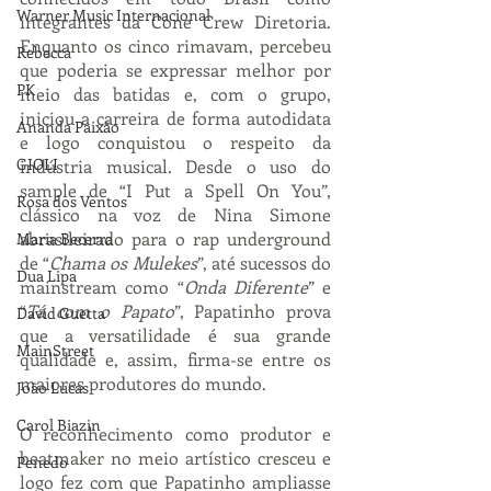
Warner Music Internacional
integrantes da Cone Crew Diretoria. 
Enquanto os cinco rimavam, percebeu 
Rebecca
que poderia se expressar melhor por 
PK
meio das batidas e, com o grupo, 
iniciou a carreira de forma autodidata 
Ananda Paixão
e logo conquistou o respeito da 
GIOLI
indústria musical. Desde o uso do 
sample de “I Put a Spell On You”, 
Rosa dos Ventos
clássico na voz de Nina Simone 
abrasileirado para o rap underground 
Maria Becerra
de “
Chama os Mulekes
”, até sucessos do 
Dua Lipa
mainstream como “
Onda Diferente
” e 
“
Tá com o Papato
”, Papatinho prova 
David Guetta
que a versatilidade é sua grande 
MainStreet
qualidade e, assim, firma-se entre os 
maiores produtores do mundo.
João Lucas
Carol Biazin
O reconhecimento como produtor e 
beatmaker no meio artístico cresceu e 
Penedo
logo fez com que Papatinho ampliasse 