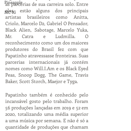
Pineapple
as parcerias de sua carreira solo. Entre 
elas, estão alguns dos principais 
MC IG
artistas brasileiros como Anitta, 
Criolo, Marcelo D2, Gabriel O Pensador, 
Black Alien, Sabotage, Marcelo Yuka, 
Mr. Catra e Ludmilla. O 
reconhecimento como um dos maiores 
produtores do Brasil fez com que 
Papatinho atravessasse fronteiras. Suas 
parcerias internacionais já contém 
nomes como Will.I.Am e os Black Eyed 
Peas, Snoop Dogg, The Game, Travis 
Baker, Scott Storch, Maejor e Tyga. 
Papatinho também é conhecido pelo 
incansável gosto pelo trabalho. Foram 
56 produções lançadas em 2019 e 52 em 
2020, totalizando uma média superior 
a uma música por semana. E não é só a 
quantidade de produções que chamam 