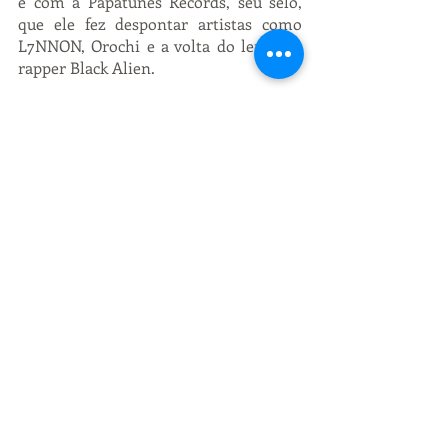
é com a Papatunes Records, seu selo, 
que ele fez despontar artistas como 
L7NNON, Orochi e a volta do lendário 
rapper Black Alien.
Papatinho também é o anfitrião do 
“Baile do Papato”, festa que antes da 
pandemia chegava a reunir mais de 
três mil pessoas e contou com 
participações de peso como Seu Jorge e 
Ferrugem. 
Posts recentes
Ver tudo