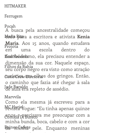
HITMAKER
Ferrugem
Pocah
A busca pela ancestralidade começou 
Maria Rita
cedo para a escritora e ativista 
Kenia 
Maria
. Aos 15 anos, quando estudava 
Projota
em uma escola dentro do 
Sambódromo, ela precisou entender a 
Real Records
dimensão da sua cor. Naquele espaço, 
Filhos da Bahia
seu corpo negro era visto como atração 
turística aos olhos dos gringos. Então, 
Cone Crew Diretoria
o caminho que fazia até chegar à sala 
Jade Baraldo
de aula era repleto de assédio.
Marvvila
Como ela mesma já escreveu para a 
MC Hariel
revista Vogue: “Eu tinha apenas quinze 
anos e precisava me preocupar com a 
Comida Di Buteco
minha bunda, boca, cabelo e com a cor 
Rainer Cadete
da minha pele. Enquanto meninas 