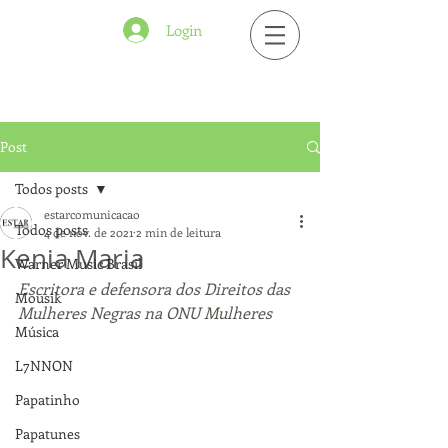
Login
Post
Todos posts
estarcomunicacao
Todos posts
4 de nov. de 2021
2 min de leitura
Kenia Maria
Warner Music Brasil
Escritora e defensora dos Direitos das 
Mousik
Mulheres Negras na ONU Mulheres
Música
L7NNON
Papatinho
Papatunes