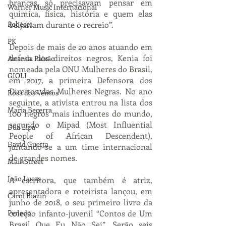
brancas só precisavam pensar em 
Warner Music Internacional
química, física, história e quem elas 
Rebecca
beijariam durante o recreio”.
PK
Depois de mais de 20 anos atuando em 
defesa dos direitos negros, Kenia foi 
Ananda Paixão
nomeada pela ONU Mulheres do Brasil, 
GIOLI
em 2017, a primeira Defensora dos 
Direitos das Mulheres Negras. No ano 
Rosa dos Ventos
seguinte, a ativista entrou na lista dos 
Maria Becerra
100 negros mais influentes do mundo, 
segundo o Mipad (Most Influential 
Dua Lipa
People of African Descendent), 
David Guetta
juntando-se a um time internacional 
de grandes nomes.
MainStreet
João Lucas
A escritora, que também é atriz, 
apresentadora e roteirista lançou, em 
Carol Biazin
junho de 2018, o seu primeiro livro da 
Penedo
coleção infanto-juvenil “Contos de Um 
Brasil Que Eu Não Sei”. Serão seis 