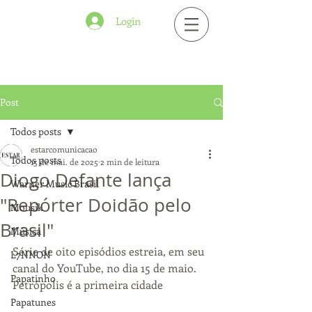
Login
Post
Todos posts
estarcomunicacao
Todos posts
15 de mai. de 2025
2 min de leitura
Diogo Defante lança
Warner Music Brasil
"Repórter Doidão pelo
Mousik
Brasil"
Música
Série de oito episódios estreia, em seu 
L7NNON
canal do YouTube, no dia 15 de maio. 
Papatinho
Petrópolis é a primeira cidade
Papatunes