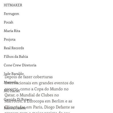
HITMAKER
Ferrugem
Pocah
Maria Rita
Projota
Real Records
Filhos da Bahia
Cone Crew Diretoria
Jade Baraldo
Depois de fazer coberturas 
Marvvila
internacionais em grandes eventos do 
esporte, como a Copa do Mundo no 
MC Hariel
Qatar, o Mundial de Clubes no 
Comida Di Buteco
Marrocos, a Eurocopa em Berlim e as 
Olimpíadas em Paris, Diogo Defante se 
Rainer Cadete
prepara para o maior projeto do seu 