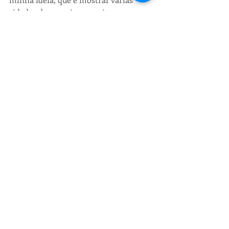
cidades de maneira respeitosa e 
divertida”. Sobre o primeiro destino, 
ele revela: “foi muito bom conhecer 
mais a fundo os museus de Petrópolis 
e a história dessa cidade imperial”.
Posts recentes
Ver tudo