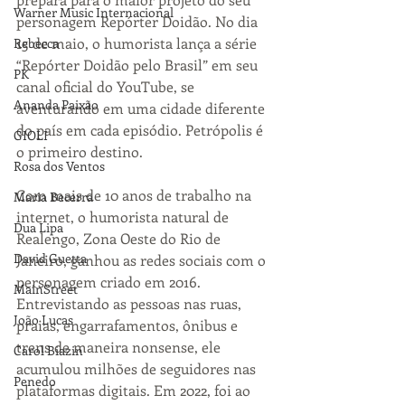
Warner Music Internacional
personagem Repórter Doidão. No dia 
15 de maio, o humorista lança a série 
Rebecca
“Repórter Doidão pelo Brasil” em seu 
PK
canal oficial do YouTube, se 
Ananda Paixão
aventurando em uma cidade diferente 
do país em cada episódio. Petrópolis é 
GIOLI
o primeiro destino.
Rosa dos Ventos
Com mais de 10 anos de trabalho na 
Maria Becerra
internet, o humorista natural de 
Dua Lipa
Realengo, Zona Oeste do Rio de 
David Guetta
Janeiro, ganhou as redes sociais com o 
personagem criado em 2016. 
MainStreet
Entrevistando as pessoas nas ruas, 
João Lucas
praias, engarrafamentos, ônibus e 
trens de maneira nonsense, ele  
Carol Biazin
acumulou milhões de seguidores nas 
Penedo
plataformas digitais. Em 2022, foi ao 