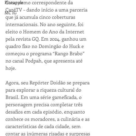
Catar como correspondente da 
Pineapple
CazéTV – dando início a uma parceria 
MC IG
que já acumula cinco coberturas 
internacionais. No ano seguinte, foi 
eleito o Homem do Ano da Internet 
pela revista GQ. Em 2024, ganhou um 
quadro fixo no Domingão do Huck e 
começou o programa “Rango Brabo” 
no canal Podpah, que apresenta até 
hoje.
Agora, seu Repórter Doidão se prepara 
para explorar a riqueza cultural do 
Brasil. Em uma série gameficada, o 
personagem precisa completar três 
desafios em cada episódio, enquanto 
conhece os moradores, a culinária e as 
características de cada cidade, sem 
contar as inúmeras risadas e surpresas 