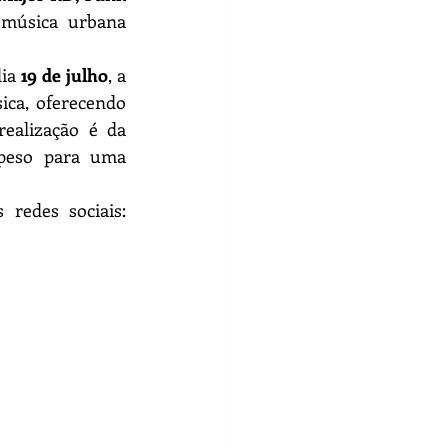
música urbana 
ia
 19 de julho
, a 
ca, oferecendo 
ealização é da 
peso para uma 
Para mais informações e atualizações, acompanhe o ALMA Festival nas redes sociais: 