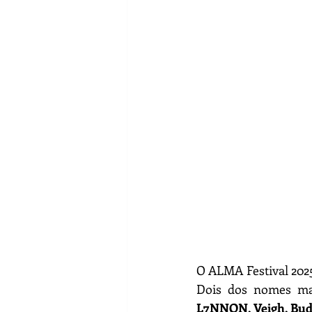
MainStreet
João Lucas
O ALMA Festival 202
L7NNON,
Veigh, Bud