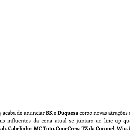
5 acaba de anunciar
 BK
 e 
Duquesa
 como novas atrações d
ah, Cabelinho, MC Tuto, ConeCrew, TZ da Coronel, Wiu,