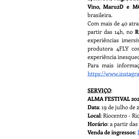
Vino, Maru2D e M
brasileira.
Com mais de 40 atraç
partir das 14h, no 
R
experiências imersi
produtora 4FLY co
experiência inesquecí
https://www.instagr
SERVIÇO
: 
ALMA FESTIVAL 20
Data
: 19 de julho de 
Local
: Riocentro - Ri
Horário
: a partir das
Venda de ingressos
: 