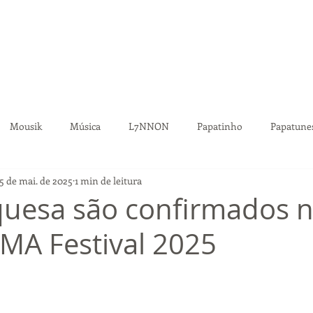
Início
A Estar
Assessoria
Assessorados
Notíc
Mousik
Música
L7NNON
Papatinho
Papatune
15 de mai. de 2025
1 min de leitura
ita
Projota
Real Records
Filhos da Bahia
Cone Cr
uesa são confirmados no
MA Festival 2025
C Hariel
Comida Di Buteco
Rainer Cadete
Warner Musi
xão
GIOLI
Rosa dos Ventos
Maria Becerra
Dua Li