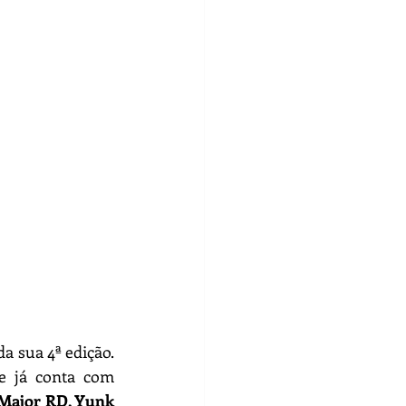
a sua 4ª edição. 
Dois dos nomes mais influentes da cena atual se juntam ao line-up que já conta com 
 Major RD, Yunk 