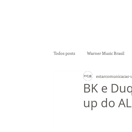
Todos posts
Warner Music Brasil
estarcomunicacao
Ferrugem
Pocah
Maria R
BK e Duq
up do AL
Jade Baraldo
Marvvila
M
Rebecca
PK
Ananda Pai