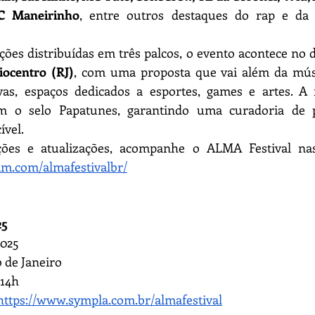
C Maneirinho
, entre outros destaques do rap e da 
ões distribuídas em três palcos, o evento acontece no d
iocentro (RJ)
, com uma proposta que vai além da músi
vas, espaços dedicados a esportes, games e artes. A r
m o selo Papatunes, garantindo uma curadoria de 
vel. 
am.com/almafestivalbr/
25
2025 
o de Janeiro 
 14h
https://www.sympla.com.br/almafestival