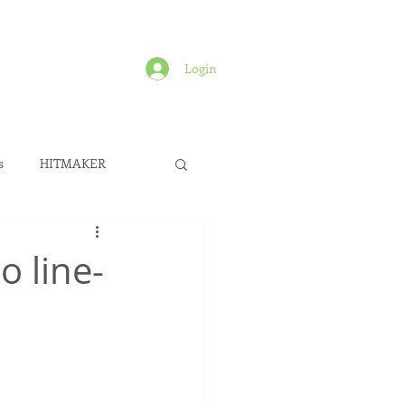
Login
ias
Cases
Capas
Contato
s
HITMAKER
ew Diretoria
 line-
c Internacional
pa
David Guetta