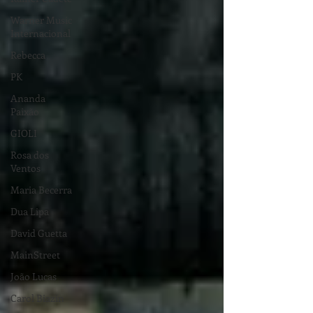
Warner Music
Internacional
Rebecca
PK
Ananda
Paixão
GIOLI
Rosa dos
Ventos
Maria Becerra
Dua Lipa
David Guetta
MainStreet
João Lucas
Carol Biazin