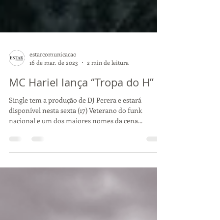
estarcomunicacao
16 de mar. de 2023
2 min de leitura
MC Hariel lança ‘’Tropa do H’’
Single tem a produção de DJ Perera e estará
disponível nesta sexta (17) Veterano do funk
nacional e um dos maiores nomes da cena...