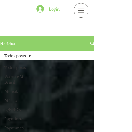
Login
Notícias
Todos posts
Todos posts
Warner Music
Brasil
Mousik
Música
L7NNON
Papatinho
Papatunes