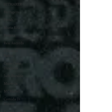
HITMAKER
Ferrugem
Pocah
Maria Rita
Projota
Real Records
Filhos da
Bahia
Cone Crew
Diretoria
Jade Baraldo
Marvvila
MC Hariel
Comida Di
Buteco
Rainer Cadete