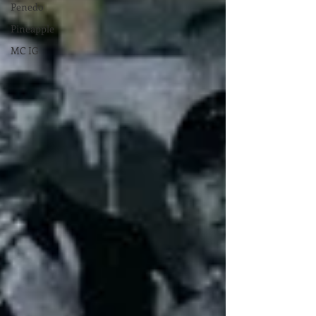
Penedo
Pineapple
MC IG