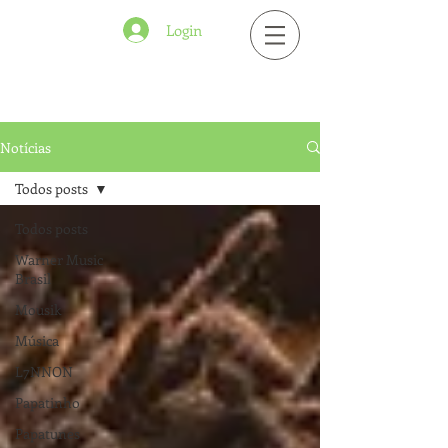
Login
Notícias
Todos posts
Todos posts
Warner Music
Brasil
Mousik
Música
L7NNON
Papatinho
Papatunes