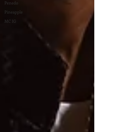
Penedo
Pineapple
MC IG