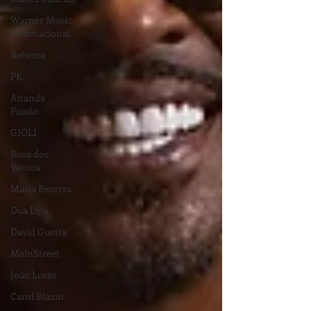
Warner Music
Internacional
Rebecca
PK
Ananda
Paixão
GIOLI
Rosa dos
Ventos
Maria Becerra
Dua Lipa
David Guetta
MainStreet
João Lucas
Carol Biazin