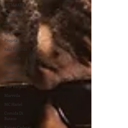
HITMAKER
Ferrugem
Pocah
Maria Rita
Projota
Real Records
Filhos da
Bahia
Cone Crew
Diretoria
Jade Baraldo
Marvvila
MC Hariel
Comida Di
Buteco
Rainer Cadete