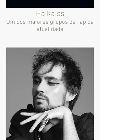
Haikaiss
Um dos maiores grupos de rap da
atualidade