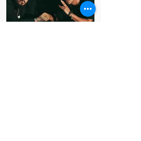
Oriente
Grupo de rap com mais de meio
bilhão de views no YouTube