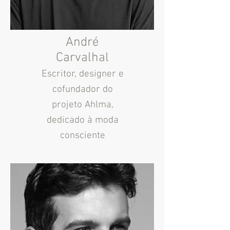
André
Carvalhal
Escritor, designer e
cofundador do
projeto Ahlma,
dedicado à moda
consciente