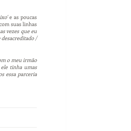
ixo'
 e as poucas 
om suas linhas 
s vezes que eu 
desacreditado / 
om o meu irmão 
 ele tinha umas 
s essa parceria 