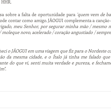
lo HHR.
sa sobre a falta de oportunidade para 
'quem vem de ba
de contar como amigo. JÃOGUI complementa a canção c
rigado, meu Senhor, por segurar minha mão / mesmo na
 moleque novo, acelerado / coração angustiado / sempre 
heci o JÃOGUI em uma viagem que fiz para o Nordeste c
 são da mesma cidade, e o Ítalo já tinha me falado que
ante do que vi, senti muita verdade e pureza, e fechamo
im"
.