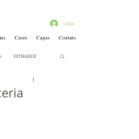
Login
ias
Cases
Capas
Contato
s
HITMAKER
ew Diretoria
eria
c Internacional
pa
David Guetta