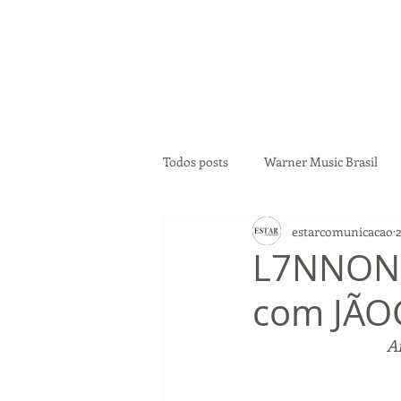
Todos posts
Warner Music Brasil
estarcomunicacao
Ferrugem
Pocah
Maria R
L7NNON l
com JÃO
Jade Baraldo
Marvvila
M
A
Rebecca
PK
Ananda Pai