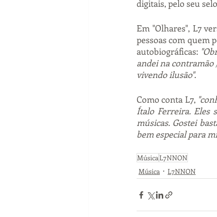
digitais, pelo seu se
Em "Olhares", L7 ver
pessoas com quem po
autobiográficas: 
"Ob
andei na contramão /
vivendo ilusão"
.
Como conta L7, 
"con
Ítalo Ferreira. Eles
músicas. Gostei bast
bem especial para m
Música
L7NNON
Música
L7NNON