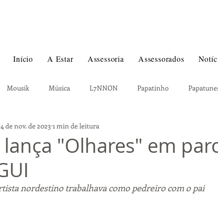
Início
A Estar
Assessoria
Assessorados
Notíc
Mousik
Música
L7NNON
Papatinho
Papatune
24 de nov. de 2023
1 min de leitura
ita
Projota
Real Records
Filhos da Bahia
Cone Cr
ança "Olhares" em parc
GUI
C Hariel
Comida Di Buteco
Rainer Cadete
Warner Musi
rtista nordestino trabalhava como pedreiro com o pai 
xão
GIOLI
Rosa dos Ventos
Maria Becerra
Dua Li