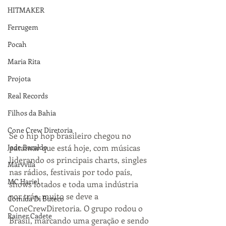
HITMAKER
Ferrugem
Pocah
Maria Rita
Projota
Real Records
Filhos da Bahia
Cone Crew Diretoria
Se o hip hop brasileiro chegou no 
Jade Baraldo
patamar que está hoje, com músicas 
liderando os principais charts, singles 
Marvvila
nas rádios, festivais por todo país, 
MC Hariel
shows lotados e toda uma indústria 
por trás, muito se deve a 
Comida Di Buteco
ConeCrewDiretoria. O grupo rodou o 
Rainer Cadete
Brasil, marcando uma geração e sendo 