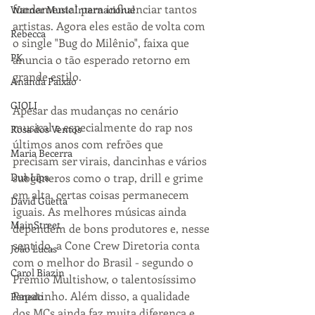
fundamental para influenciar tantos 
Warner Music Internacional
artistas. Agora eles estão de volta com 
Rebecca
o single "Bug do Milênio", faixa que 
PK
anuncia o tão esperado retorno em 
grande estilo. 
Ananda Paixão
GIOLI
Apesar das mudanças no cenário 
musical e especialmente do rap nos 
Rosa dos Ventos
últimos anos com refrões que 
Maria Becerra
precisam ser virais, dancinhas e vários 
Dua Lipa
subgêneros como o trap, drill e grime 
em alta, certas coisas permanecem 
David Guetta
iguais. As melhores músicas ainda 
MainStreet
dependem de bons produtores e, nesse 
sentido, a Cone Crew Diretoria conta 
João Lucas
com o melhor do Brasil - segundo o 
Carol Biazin
Prêmio Multishow, o talentosíssimo 
Papatinho. Além disso, a qualidade 
Penedo
dos MCs ainda faz muita diferença e 