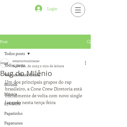
Login
Post
Todos posts
estarcomunicacao
Todos posts
24 de jan. de 2023
2 min de leitura
Bug do Milênio
Warner Music Brasil
Um dos principais grupos do rap 
Mousik
brasileiro, a Cone Crew Diretoria está 
Música
oficialmente de volta com novo single 
lançado nesta terça-feira
L7NNON
Papatinho
Papatunes